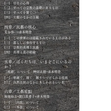
[
一] 日日の心得
[二] すべての宗教の基礎にあるもの
[三] すべてを繋ぐ〇
[四] 主観のなかの主観
四章／民藝の核心
荒谷啓一
×赤木明登
[一] この世界には隠蔽されているものがある
[二] 暮らしに奉仕するもの
[三] 宗教的真理と民藝
[四] 真理と美の結縁
五章／ぼくたちは、いまどこにいるの
か？
「座標」について 艸田正樹×赤木明登
[一] 単純で、深く、掘りつづけられる技術
[二] 自然法則のなかにあらわれるいい形
六章／工藝原點
堀畑裕之×関口真希子×赤木明登
[一] 「円筒」について
[二] 「外部」について