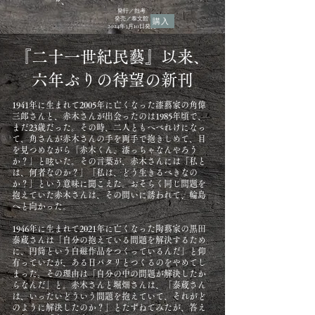
発行／拙考
発売／泰文館
購入
2024年3月10日発売
『二十一世紀民藝』以来、
六年ぶりの待望の新刊
1941年に生まれて2005年に亡くなった漆藝家の角偉
三郎さんと、赤木さんが出会ったのは1985年頃で、
まだ23歳だった。その時、二人ともへべれけになっ
て、角さんが赤木さんの手を両手で抱きしめて、目
を見つめながら「赤木くん、漆っちゃなんやろう
か？」と呟いた。その言葉が、赤木さんには「私と
は、何者なのか？」「私は、どう生きるべきなの
か？」という意味に聞こえた。おそらく同じ問題を
抱えていた赤木さんは、その問いに誘われて、輪島
へと向かった。
1946年に生まれて2021年に亡くなった陶藝家の黒田
泰蔵さんは「自分の抱えている問題を解決するため
に、円筒という白磁作品をつくっているんだ」と仰
有っていたが、ある日パタリとつくるのをやめてし
まった。その理由は「自分の中の問題が解決したか
らなんだ」と。赤木さんと堀畑さんは、「泰蔵さん
は、いったいどういう問題を抱えていて、それがど
のように解決したのか？」とたずねてみたが、答え