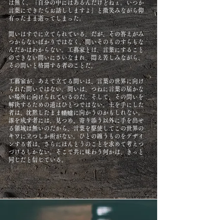
は無く、「自分の中にはあるんだけどねぇ。いつか
言葉にできたらお話ししますよ」と微笑みながら仰
有ったまま逝ってしまった。
問いはすでに立てられている。だが、その答えがみ
つからないばかりではなく、問いそのものすらもな
んだかはわからない。工藝家とは、言葉にすること
のできない問いにさいなまれ、悶え苦しみながら、
その問いと格闘する者のことだ。
工藝家が、あえて立てる問いは、言葉の世界に向け
られた問いではない。問いは、つねに言葉の届かな
い場所に向けられているのだ。そして、その問いを
解決するための道はひとつではない。土を手にした
者は、沈黙したまま轆轤に向かうのかもしれない。
漆を成す者には、見つめ、寄り添う以外に手を出せ
る領域は無いのだから、言葉を駆使してこの世界の
キワに立つしか術がない。ひとの纏うものをデザイ
ンする者は、さらにほんとうのことを求めて考えつ
づけるしかない。そこで共に味わう何かは、きっと
同じだと信じている。