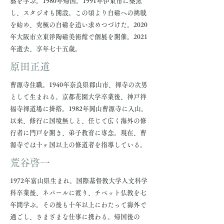
藝を学ぶ。1980年帰国。1991年伊東市に築窯
し、スタジオも開設。この頃より白磁への挑戦
を始め、究極の白磁を追い求めつづけた。2020
年大阪市立東洋陶磁美術館で個展を開催。2021
年逝去、享年七十五歳。
原田正道
曹源寺住職。1940年奈良県郡山市、禅寺の次男
として生まれる。京都花園大学卒業後、神戸祥
福寺禅道場に掛搭。1982年岡山曹源寺に入山。
以来、修行に国境無しと、任じて広く海外の修
行者に門戸を開き、弟子教育に専念。現在、曹
源寺では十ヶ国以上の修道者を指導している。
荒谷啓一
1972年富山県生まれ。国際基督教大学人文科学
科卒業後、ネパールに渡り、チベット仏教を七
年間学ぶ。その後も十年以上にわたって海外で
過ごし、さまざまな仕事に携わる。帰国後の