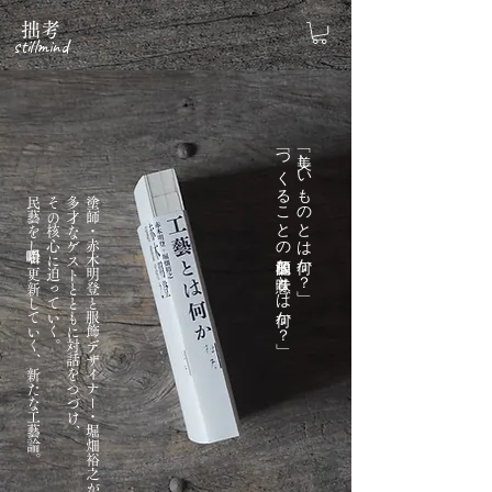
拙考
stillmind
「つくることの根源的な意味とは何か？」
「美しいものとは何か？」
民藝を咀嚼し、更新していく、新たな工藝論。
その核心に迫っていく。
多才なゲストとともに対話をつづけ、
塗師・赤木明登と服飾デザイナー・堀畑裕之が、