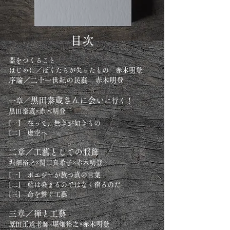
目次
器をつくること
はじめに／ぼくたちが失ったもの 赤木明登
序論／二十一世紀の民藝 赤木明登
黒田泰
蔵さんに会い
一章／
に行く！
黒田泰蔵×赤
木明登
[一] 在って、無きが如
きもの
[二] 虚空へ
二章／工藝としての服
飾
堀
畑裕之×関口真希子×赤木明
登
[一] ポエジー
が放つ真の言葉
[二] 藍は染まるのではなく宿るのだ
[三] 命を繋ぐ工藝
三章／禅と工藝
原田正道老師×堀畑裕之×赤木明登