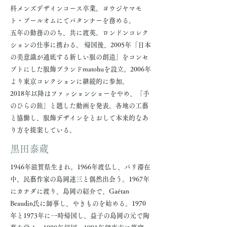
科メンズデザインコース卒業。ヨウジヤマモ
ト・プールオムにてパタンナーを務める。
五年の勤務ののち、共に渡英。ロンドンコレク
ションの仕事に携わる。 帰国後、2005年「日本
の美意識が通底する新しい服の創造」をコンセ
プトにした服飾ブランドmatohuを設立。2006年
より東京コレクションに継続的に参加。
2018年以降はファッションショーをやめ、「手
のひらの旅」と題した動画を発表。各地の工藝
と協働し、服飾デザインをとおして本来的なあ
り方を提案している。
​黒田泰蔵
1946年滋賀県生まれ。1966年渡仏し、パリ滞在
中、民藝作家の島岡達三と偶然出会う。1967年
にカナダに渡り、島岡の紹介で、Gaétan
Beaudin氏に師事し、やきものを始める。1970
年と1973年に一時帰国し、益子の島岡の元で陶