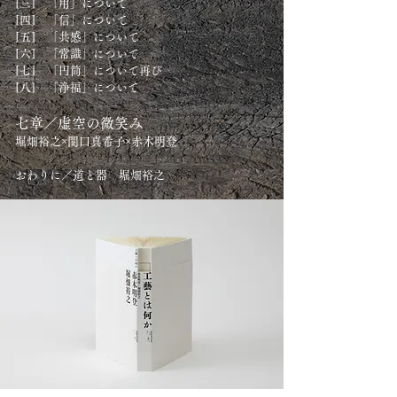
[三] 「用」について
[四] 「信」について
[五] 「共感」について
[六] 「常識」について
[七] 「円筒」について再び
[八] 「浄福」について
七章／虚空の微笑み
堀畑裕之×関口真希子×赤木明登
おわりに／道と器 堀畑裕之