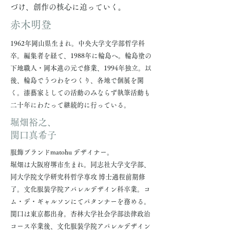
づけ、創作の核心に迫っていく。
赤木明登
1962年岡山県生まれ。中央大学文学部哲学科
卒。編集者を経て、1988年に輪島へ。輪島塗の
下地職人・岡本進の元で修業、1994年独立。以
後、輪島でうつわをつくり、各地で個展を開
く。漆藝家としての活動のみならず執筆活動も
二十年にわたって継続的に行っている。
堀畑裕之、
関口真希子
服飾ブランドmatohu デザイナー。
堀畑は大阪府堺市生まれ。同志社大学文学部、
同大学院文学研究科哲学専攻 博士過程前期修
了。文化服装学院アパレルデザイン科卒業。コ
ム・デ・ギャルソンにてパタンナーを務める。
関口は東京都出身。杏林大学社会学部法律政治
コース卒業後、文化服装学院アパレルデザイン