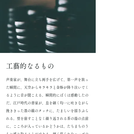
工藝的なるもの
声楽家が、舞台に立ち両手を広げて、第一声を放っ
た瞬間に、天空からキラキラと金粉が降り注いでく
るように音が聞こえる。瞬間的にぼくは感動したの
だ。江戸時代の書家が、息を細く均一に吐きながら
挽ききった墨の線のタッチに、たましいを揺さぶら
れる。型を崩すことなく繰り返される茶の湯の点前
に、こころが入っているかどうかは、たちまちのう