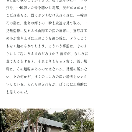
ちに感じ取ることができる。硬く張られたハープの
弦を、一瞬弾いた音を聴いた刹那、涙がポロポロと
こぼれ落ちる。器にポンと投げ入れられた、一輪の
花の姿に、生命の輝きの一瞬と永遠を見て取る。一
見無造作に見える桃山陶工の指の痕跡に、室町漆工
の手が塗り上げた玉のような漆の貌に、どうしよう
もなく魅せられてしまう。こういう事態は、どのよ
うにして起こりえるのだろうか？ 藝術が、むしろ言
葉であるとすると、それよりももっと古く、深い場
所に、その起源があるのではないか。言葉の届かな
い、その何かが、ぼくのこころの深い場所とシンク
ロしている。それらのどれもが、ぼくには工藝的だ
と思えるのだ。