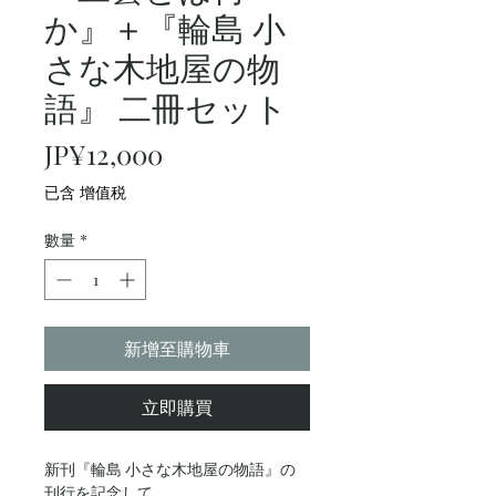
か』＋『輪島 小
さな木地屋の物
語』 二冊セット
價
JP¥12,000
格
已含 增值税
數量
*
新增至購物車
立即購買
新刊『輪島 小さな木地屋の物語』の
刊行を記念して、