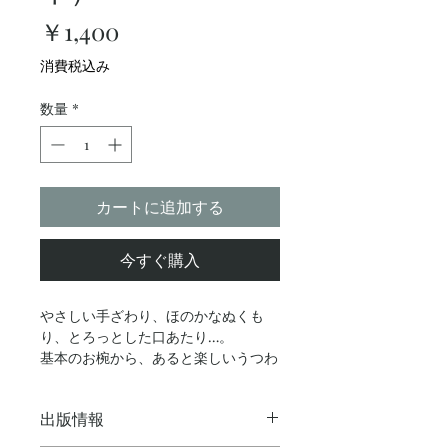
価
￥1,400
格
消費税込み
数量
*
カートに追加する
今すぐ購入
やさしい手ざわり、ほのかなぬくも
り、とろっとした口あたり…。
基本のお椀から、あると楽しいうつわ
まで。
輪島の塗師と人気スタイリストが、毎
出版情報
日使える漆のうつわを紹介します。
著者の赤木明登さんによるサイン本。