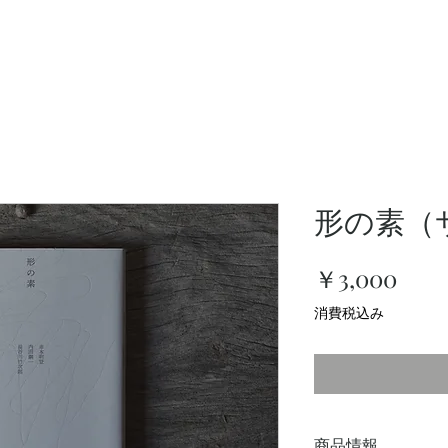
形の素（
価
￥3,000
格
消費税込み
商品情報