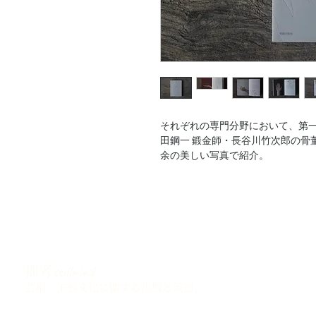
それぞれの専門分野において、第一
田鋼一 鍛金師・長谷川竹次郎の骨
余の美しい写真で紹介。
つくり手ならではの視点で、もの
三人の著作によるサイン入り。
【著者について】
赤木明登
塗師。1962年岡山県生まれ。
中央大学文学部哲学科卒業後、編集
stillmind
拙考
弟子入り。
94年独立。現代の暮らしに息づく
芸術・工藝文化に関する出版と流
通。
主な著書に『美しいもの』『美しい