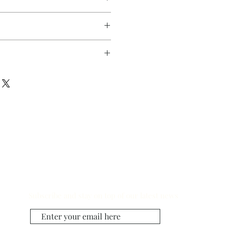
や交換はお受けできません。
しい状態の変化が認められる場合
商品到着後３日以内にメールまたは
、特別な場合を除きゆうパックでお
さい。
送りするメールにて、お問合せ番号
ので、お客様ご自身での日時変更を
Subscribe and stay on top of our latest news