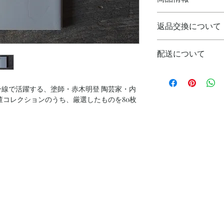
出版社 ‏ : ‎ 美術出版社
返品交換について
発売日 ‏ : ‎ 2014/12/10
言語 ‏ : ‎ 日本語
品物の性質上、返品
単行本 ‏ : ‎ 168ページ
配送について
配送中の破損など著
寸法 ‏ : ‎ 15 x 1.5 x 21 cm
は、恐れ入りますが
日本国内の配送には
お電話でご連絡くだ
送りいたします。
線で活躍する、塗師・赤木明登 陶芸家・内
発送手配完了時にお
董コレクションのうち、厳選したものを80枚
をお伝えいたします
お願いいたします。
の「形」の起源へと迫る。
者を経て、89年輪島塗下地職人・岡本進に
生活漆器「ぬりもの」の世界を切り開く。
こと』『名前のない道』(新潮社)がある。