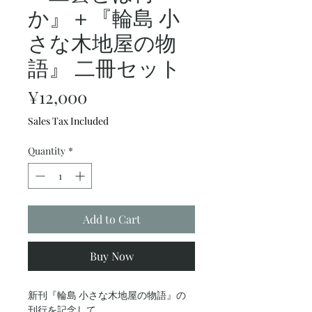
か』＋『輪島 小
さな木地屋の物
語』 二冊セット
Price
¥12,000
Sales Tax Included
Quantity
*
Add to Cart
Buy Now
新刊『輪島 小さな木地屋の物語』の
刊行を記念して、