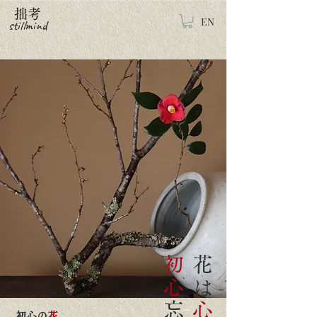
拙考
EN
stillmind
初心
花は
心
初心の
花