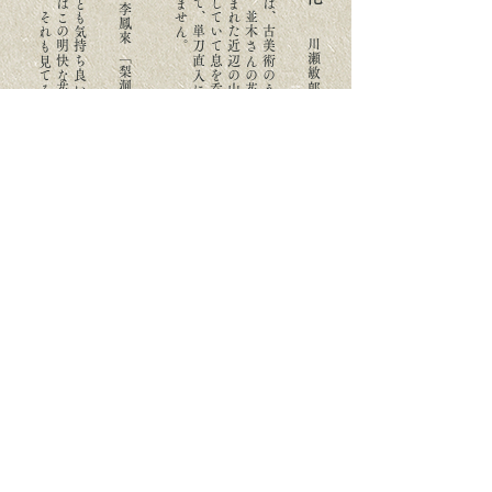
私
は
毎
週
末
、
こ
の
何
と
も
気
持
ち
良
い
花
の
姿
を
写
真
で
見
ら
れ
る
眼
福
を
得
な
が
ら
、
実
は
こ
の
明
快
な
花
が
い
つ
か
妙
に
ざ
わ
ざ
わ
と
し
た
花
が
出
現
し
た
ら
、
そ
れ
も
見
て
み
た
い
な
と
思
っ
た
り
も
す
る
の
で
あ
る
写
真
を
拝
見
す
る
ま
で
は
、
古
美
術
の
う
つ
わ
に
瀟洒に
い
け
ら
れ
た
花
を
想
像
し
て
い
ま
し
た
が
、
並
木
さ
ん
の
花
は
全
く
も
っ
て
本
格
的
な
も
の
で
し
た
。
自
然
に
恵
ま
れ
た
近
辺
の
山
野
で
採
ら
れ
た
一
木
一
草
一
花
は
カ
ミ
の
気
配
を
宿
し
て
い
て
息
を
呑
み
ま
し
た
。
花
は
採
集
時
に
す
で
に
い
け
ら
れ
て
い
て
、
単
刀
直
入
に
ズ
バ
リ
と
大
胆
に
い
け
ら
れ
た
花
に
は
迷
い
が
あ
り
ま
せ
ん
李鳳來 「梨洞」主人
川瀬敏郎 花人
購入
stillmind | Craft & Art
拙考
芸術・工藝文化に関する出版と流通。
contact@sekkousm.com
連絡先：