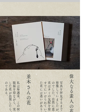
並木さんの花
偉大なる素人の花
。
。