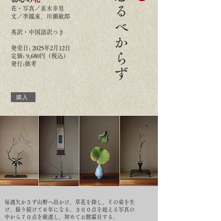
忘るべからず
花・写真／並木幸男
文／李鳳來、川瀬敏郎
英訳・中国語訳つき
発売日: 2025年2月12日
定価: 9,680円（税込）
発行:拙考
購入
毎週欠かさず山野へ出かけ、草花を探し、その姿を生
け、撮り続けて６年になる。３００点を超える写真の
中から７０点を厳選し、初めてお披露目する。